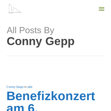
Skip
Menu
to
main
content
All Posts By
Conny Gepp
Conny Gepp
In
alle
Benefizkonzert
am 6.