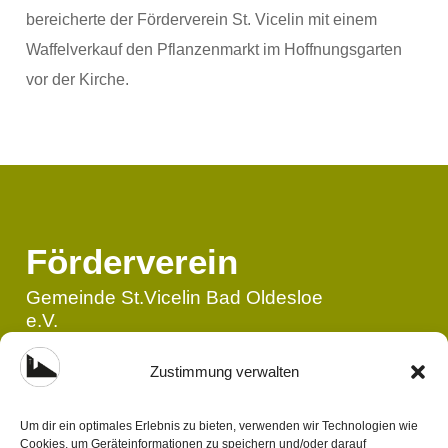
bereicherte der Förderverein St. Vicelin mit einem
Waffelverkauf den Pflanzenmarkt im Hoffnungsgarten
vor der Kirche.
Förderverein
Gemeinde St.Vicelin Bad Oldesloe
e.V.
AG Lübeck VR 4730 HL
Zustimmung verwalten
Recht | Pflicht
Kontakt
Um dir ein optimales Erlebnis zu bieten, verwenden wir Technologien wie
Impressum
Tel.: 0175 - 3313555
Cookies, um Geräteinformationen zu speichern und/oder darauf